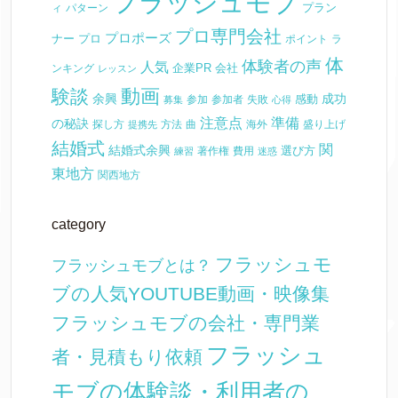
フラッシュモブ
プラン
ィ
パターン
プロ専門会社
プロポーズ
ナー
プロ
ポイント
ラ
体
体験者の声
人気
企業PR
会社
ンキング
レッスン
動画
験談
余興
成功
感動
参加
参加者
失敗
募集
心得
注意点
準備
の秘訣
探し方
方法
曲
海外
盛り上げ
提携先
結婚式
関
結婚式余興
選び方
著作権
費用
練習
迷惑
東地方
関西地方
category
フラッシュモ
フラッシュモブとは？
ブの人気YOUTUBE動画・映像集
フラッシュモブの会社・専門業
フラッシュ
者・見積もり依頼
モブの体験談・利用者の