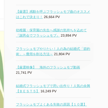
【厳選】感動を呼ぶフラッシュモブ曲のオススメ
はこれで決まり！
26,664 PV
幼稚園・保育園の先生へ感謝の気持ちを込めて
『謝恩会でフラッシュモブ』
23,894 PV
フラッシュモブやりたい！人の為の結婚式「節約
術」～費用を削る方法～
21,804 PV
【厳選映像】 海外のフラッシュモブ動画
21,741 PV
結婚式フラッシュモブで思い出作り！人気の余興
【ＢＥＳＴ５】
16,249 PV
フラッシュモブよくある失敗の原因【１０選】