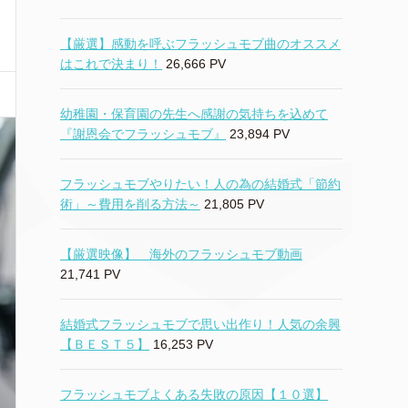
【厳選】感動を呼ぶフラッシュモブ曲のオススメ
はこれで決まり！
26,666 PV
幼稚園・保育園の先生へ感謝の気持ちを込めて
『謝恩会でフラッシュモブ』
23,894 PV
フラッシュモブやりたい！人の為の結婚式「節約
術」～費用を削る方法～
21,805 PV
【厳選映像】 海外のフラッシュモブ動画
21,741 PV
結婚式フラッシュモブで思い出作り！人気の余興
【ＢＥＳＴ５】
16,253 PV
フラッシュモブよくある失敗の原因【１０選】