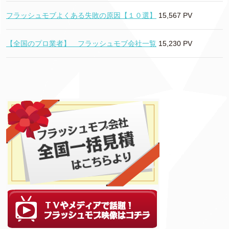
フラッシュモブよくある失敗の原因【１０選】
15,567 PV
【全国のプロ業者】 フラッシュモブ会社一覧
15,230 PV